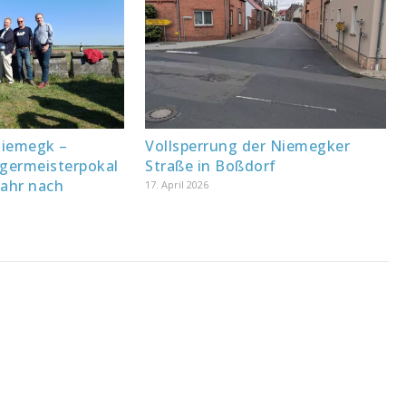
Niemegk –
Vollsperrung der Niemegker
rgermeisterpokal
Straße in Boßdorf
Jahr nach
17. April 2026