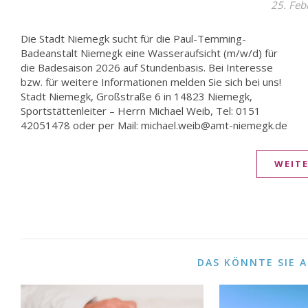
25. Feb
Die Stadt Niemegk sucht für die Paul-Temming-
Einsatzort: Paul-Temming-Badeanstalt in Niemegk
Badeanstalt Niemegk eine Wasseraufsicht (m/w/d) für
(Straße der Jugend in Niemegk) Sie sind sich unsicher, ob
die Badesaison 2026 auf Stundenbasis. Bei Interesse
diese Tätigkeit zu Ihnen passt bzw. haben Fragen? Dann
bzw. für weitere Informationen melden Sie sich bei uns!
lassen Sie uns darüber reden! Senden Sie uns eine Mail
Stadt Niemegk, Großstraße 6 in 14823 Niemegk,
an oder rufen Sie uns an 033843 627-41. Wir freuen uns
Sportstättenleiter – Herrn Michael Weib, Tel: 0151
42051478 oder per Mail: michael.weib@amt-niemegk.de
WEIT
DAS KÖNNTE SIE 