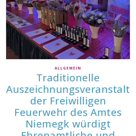
ALLGEMEIN
Traditionelle
Auszeichnungsveranstalt
der Freiwilligen
Feuerwehr des Amtes
Niemegk würdigt
Ehrenamtliche und