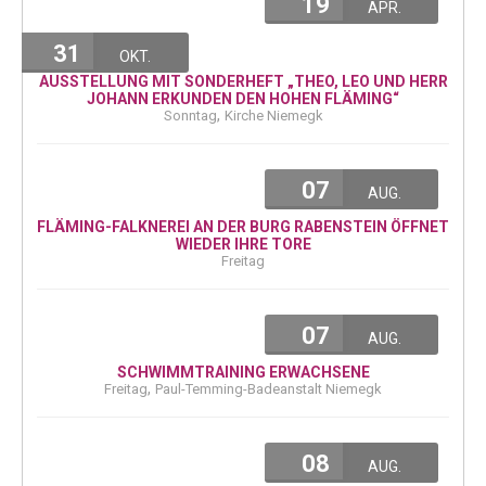
19
APR.
31
OKT.
AUSSTELLUNG MIT SONDERHEFT „THEO, LEO UND HERR
JOHANN ERKUNDEN DEN HOHEN FLÄMING“
,
Sonntag
Kirche Niemegk
07
AUG.
FLÄMING-FALKNEREI AN DER BURG RABENSTEIN ÖFFNET
WIEDER IHRE TORE
Freitag
07
AUG.
SCHWIMMTRAINING ERWACHSENE
,
Freitag
Paul-Temming-Badeanstalt Niemegk
08
AUG.