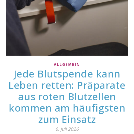
ALLGEMEIN
Jede Blutspende kann
Leben retten: Präparate
aus roten Blutzellen
kommen am häufigsten
zum Einsatz
6. Juli 2026