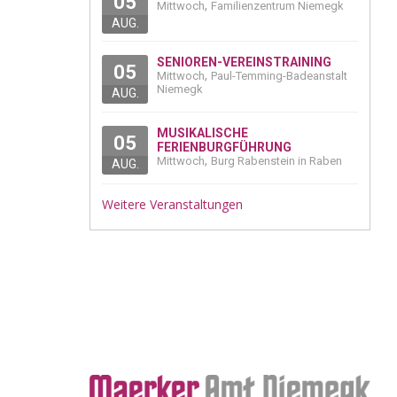
05
,
Mittwoch
Familienzentrum Niemegk
AUG.
SENIOREN-VEREINSTRAINING
05
,
Mittwoch
Paul-Temming-Badeanstalt
Niemegk
AUG.
MUSIKALISCHE
05
FERIENBURGFÜHRUNG
,
Mittwoch
Burg Rabenstein in Raben
AUG.
Weitere Veranstaltungen