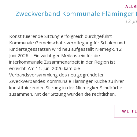
ALL
Zweckverband Kommunale Fläminger Küc
12. J
Konstituierende Sitzung erfolgreich durchgeführt –
personellen und organisatorischen Grundlagen für die
Kommunale Gemeinschaftsverpflegung für Schulen und
künftige Arbeit des Zweckverbandes geschaffen. Damit
Kindertagesstätten wird neu aufgestellt Niemegk, 12.
ist der Weg frei für eine verlässliche, gesunde und
Juni 2026 – Ein wichtiger Meilenstein für die
kommunal verantwortete Gemeinschaftsverpflegung in
interkommunale Zusammenarbeit in der Region ist
Schulen und Kindertagesstätten der Region. Hinter der
erreicht: Am 11. Juni 2026 kam die
Neugründung steht ein starkes interkommunales
Verbandsversammlung des neu gegründeten
Bündnis: Die Stadt Niemegk, die Gemeinde Planetal, die
Zweckverbandes Kommunale Fläminger Küche zu ihrer
konstituierenden Sitzung in der Niemegker Schulküche
zusammen. Mit der Sitzung wurden die rechtlichen,
WEIT