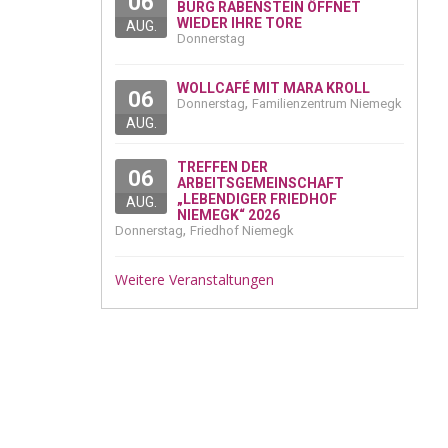
06
BURG RABENSTEIN ÖFFNET
WIEDER IHRE TORE
AUG.
Donnerstag
WOLLCAFÉ MIT MARA KROLL
06
,
Donnerstag
Familienzentrum Niemegk
AUG.
TREFFEN DER
06
ARBEITSGEMEINSCHAFT
„LEBENDIGER FRIEDHOF
AUG.
NIEMEGK“ 2026
,
Donnerstag
Friedhof Niemegk
Weitere Veranstaltungen