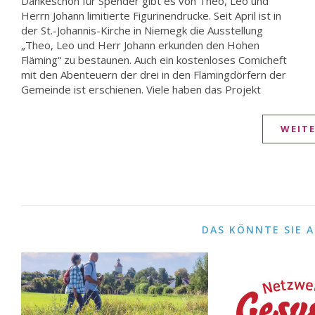
Dankeschön für Spender gibt es von Theo, Leo und
Spender, die mehr als 15€ spenden, gibt es auf Wunsch
Herrn Johann limitierte Figurinendrucke. Seit April ist in
eine A5-große, nummerierte Druck-Grafik. Dieser zeigt
der St.-Johannis-Kirche in Niemegk die Ausstellung
die Figurine einer der drei Helden mit Entwürfen des
„Theo, Leo und Herr Johann erkunden den Hohen
Zeichners Jan Suski. Die Drucke sind jeweils von ihrem
Fläming“ zu bestaunen. Auch ein kostenloses Comicheft
mit den Abenteuern der drei in den Flämingdörfern der
Gemeinde ist erschienen. Viele haben das Projekt
WEIT
DAS KÖNNTE SIE 