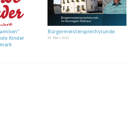
amilien“
Bürgermeistersprechstunde
de Kinder
24. März 2026
lmark