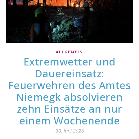
ALLGEMEIN
Extremwetter und
Dauereinsatz:
Feuerwehren des Amtes
Niemegk absolvieren
zehn Einsätze an nur
einem Wochenende
30. Juni 2026