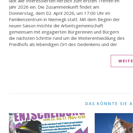
lädt alle Interessierten herzlich zum ersten Treffen im
Ideen und Projekte sollen auch wieder gemeinsame
Jahr 2026 ein. Die Zusammenkunft findet am
Arbeitseinsätze vorbereitet werden. Diese sind, wie
Donnerstag, dem 02. April 2026, um 17:00 Uhr im
bereits im vergangenen Jahr, an ausgewählten
Familienzentrum in Niemegk statt. Mit dem Beginn der
Samstagen ab 10:00 Uhr vorgesehen. Die konkreten
neuen Saison möchte die Arbeitsgemeinschaft
Termine werden im Rahmen des Treffens gemeinsam
gemeinsam mit engagierten Bürgerinnen und Bürgern
die nächsten Schritte rund um die Weiterentwicklung des
Friedhofs als lebendigen Ort des Gedenkens und der
WEIT
DAS KÖNNTE SIE 