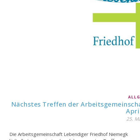
ALL
Nächstes Treffen der Arbeitsgemeinsch
Apri
25. M
Die Arbeitsgemeinschaft Lebendiger Friedhof Niemegk
Begegnung planen. Neben dem Austausch über aktuelle