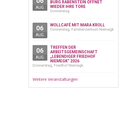
06
BURG RABENSTEIN ÖFFNET
WIEDER IHRE TORE
AUG.
Donnerstag
WOLLCAFÉ MIT MARA KROLL
06
,
Donnerstag
Familienzentrum Niemegk
AUG.
TREFFEN DER
06
ARBEITSGEMEINSCHAFT
„LEBENDIGER FRIEDHOF
AUG.
NIEMEGK“ 2026
,
Donnerstag
Friedhof Niemegk
Weitere Veranstaltungen