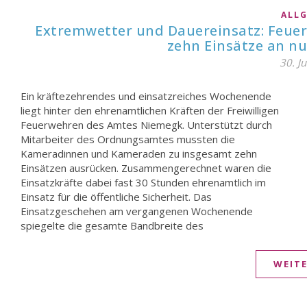
ALL
Extremwetter und Dauereinsatz: Feue
zehn Einsätze an n
30. J
Ein kräftezehrendes und einsatzreiches Wochenende
brandschutztechnischen und technischen
liegt hinter den ehrenamtlichen Kräften der Freiwilligen
Hilfeleistungsspektrums wider. Neben zwei Fehlalarmen
Feuerwehren des Amtes Niemegk. Unterstützt durch
forderten insbesondere schwere Verkehrsunfälle das
Mitarbeiter des Ordnungsamtes mussten die
Können der Retter: Gleich zweimal mussten die
Kameradinnen und Kameraden zu insgesamt zehn
Einsatzkräfte zu schweren Unfällen ausrücken, bei denen
Einsätzen ausrücken. Zusammengerechnet waren die
verletzte und teils eingeklemmte Personen aus ihren
Einsatzkräfte dabei fast 30 Stunden ehrenamtlich im
Fahrzeugen befreit und versorgt werden mussten.
Einsatz für die öffentliche Sicherheit. Das
Zusätzlich sorgten witterungsbedingte Notlagen für
Einsatzgeschehen am vergangenen Wochenende
spiegelte die gesamte Bandbreite des
WEIT