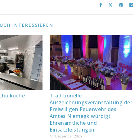
AUCH INTERESSIEREN
Schulküche
Traditionelle
Auszeichnungsveranstaltung der
Freiwilligen Feuerwehr des
Amtes Niemegk würdigt
Ehrenamtliche und
Einsatzleistungen
16. Dezember 2025