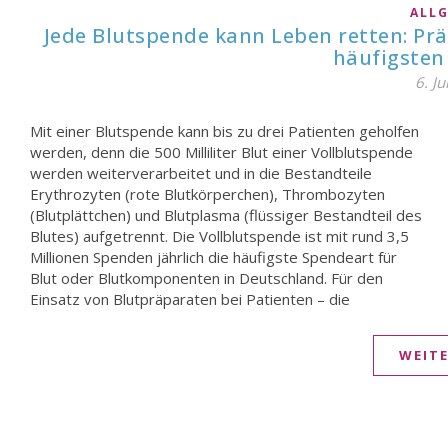
ALL
Jede Blutspende kann Leben retten: P
häufigsten
6. Ju
Mit einer Blutspende kann bis zu drei Patienten geholfen
sogenannte Transfusion – gilt, dass die Gabe von aus
werden, denn die 500 Milliliter Blut einer Vollblutspende
Vollblutspenden gewonnenen Erythrozytenkonzentraten
werden weiterverarbeitet und in die Bestandteile
(EK) den größten Anteil ausmacht. Rund 3,2 Millionen EKs
Erythrozyten (rote Blutkörperchen), Thrombozyten
werden in Deutschland jährlich übertragen. Sie sind nach
(Blutplättchen) und Blutplasma (flüssiger Bestandteil des
der Blutspende bei Lagerung zwischen +2 und +6 Grad
Blutes) aufgetrennt. Die Vollblutspende ist mit rund 3,5
Celsius maximal 42 Tage haltbar. Umgangssprachlich
Millionen Spenden jährlich die häufigste Spendeart für
Blut oder Blutkomponenten in Deutschland. Für den
Einsatz von Blutpräparaten bei Patienten – die
WEIT