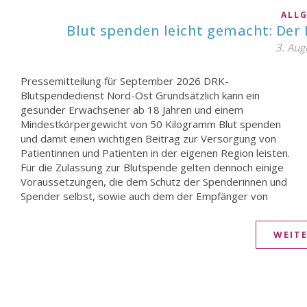
ALL
Blut spenden leicht gemacht: Der
3. Aug
Pressemitteilung für September 2026 DRK-
Blutpräparaten dienen. Die endgültige Entscheidung über
Blutspendedienst Nord-Ost Grundsätzlich kann ein
die Spendefähigkeit trifft tagesaktuell ein Arzt / eine
gesunder Erwachsener ab 18 Jahren und einem
Ärztin am Tag der Spende auf dem Blutspendetermin
Mindestkörpergewicht von 50 Kilogramm Blut spenden
nach einer kurzen Untersuchung und einem persönlichen
und damit einen wichtigen Beitrag zur Versorgung von
Gespräch, in dem der vorher ausgefüllte
Patientinnen und Patienten in der eigenen Region leisten.
Spendefragebogen durchgegangen wird. Wer bereits
Für die Zulassung zur Blutspende gelten dennoch einige
vorab prüfen möchte, ob einer Blutspende grundsätzlich
Voraussetzungen, die dem Schutz der Spenderinnen und
Spender selbst, sowie auch dem der Empfänger von
WEIT