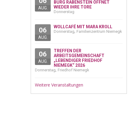
06
BURG RABENSTEIN ÖFFNET
WIEDER IHRE TORE
AUG.
Donnerstag
WOLLCAFÉ MIT MARA KROLL
06
,
Donnerstag
Familienzentrum Niemegk
AUG.
TREFFEN DER
06
ARBEITSGEMEINSCHAFT
„LEBENDIGER FRIEDHOF
AUG.
NIEMEGK“ 2026
,
Donnerstag
Friedhof Niemegk
Weitere Veranstaltungen