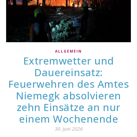
ALLGEMEIN
Extremwetter und
Dauereinsatz:
Feuerwehren des Amtes
Niemegk absolvieren
zehn Einsätze an nur
einem Wochenende
30. Juni 2026