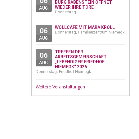
06
BURG RABENSTEIN ÖFFNET
WIEDER IHRE TORE
AUG.
Donnerstag
WOLLCAFÉ MIT MARA KROLL
06
,
Donnerstag
Familienzentrum Niemegk
AUG.
TREFFEN DER
06
ARBEITSGEMEINSCHAFT
„LEBENDIGER FRIEDHOF
AUG.
NIEMEGK“ 2026
,
Donnerstag
Friedhof Niemegk
Weitere Veranstaltungen