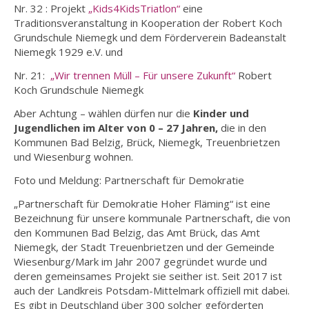
Nr. 32 : Projekt
„Kids4KidsTriatlon“
eine
Traditionsveranstaltung in Kooperation der Robert Koch
Grundschule Niemegk und dem Förderverein Badeanstalt
Niemegk 1929 e.V. und
Nr. 21:
„Wir trennen Müll – Für unsere Zukunft“
Robert
Koch Grundschule Niemegk
Aber Achtung – wählen dürfen nur die
Kinder und
Jugendlichen im Alter von 0 – 27 Jahren,
die in den
Kommunen Bad Belzig, Brück, Niemegk, Treuenbrietzen
und Wiesenburg wohnen.
Foto und Meldung: Partnerschaft für Demokratie
„Partnerschaft für Demokratie Hoher Fläming“ ist eine
Bezeichnung für unsere kommunale Partnerschaft, die von
den Kommunen Bad Belzig, das Amt Brück, das Amt
Niemegk, der Stadt Treuenbrietzen und der Gemeinde
Wiesenburg/Mark im Jahr 2007 gegründet wurde und
deren gemeinsames Projekt sie seither ist. Seit 2017 ist
auch der Landkreis Potsdam-Mittelmark offiziell mit dabei.
Es gibt in Deutschland über 300 solcher geförderten