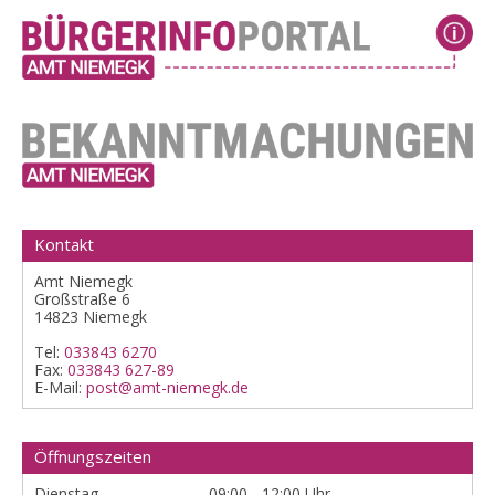
Kontakt
Amt Niemegk
Großstraße 6
14823 Niemegk
Tel:
033843 6270
Fax:
033843 627-89
E-Mail:
post@amt-niemegk.de
Öffnungszeiten
Dienstag
09:00 - 12:00 Uhr