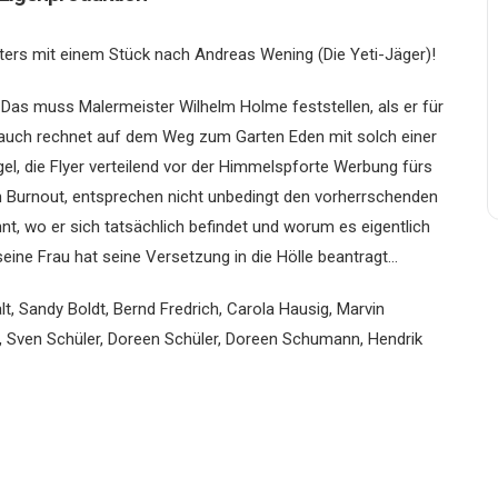
ers mit einem Stück nach Andreas Wening (Die Yeti-Jäger)!
 Das muss Malermeister Wilhelm Holme feststellen, als er für
ber auch rechnet auf dem Weg zum Garten Eden mit solch einer
l, die Flyer verteilend vor der Himmelspforte Werbung fürs
Burnout, entsprechen nicht unbedingt den vorherrschenden
nnt, wo er sich tatsächlich befindet und worum es eigentlich
eine Frau hat seine Versetzung in die Hölle beantragt…
lt, Sandy Boldt, Bernd Fredrich, Carola Hausig, Marvin
t, Sven Schüler, Doreen Schüler, Doreen Schumann, Hendrik