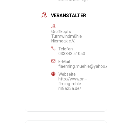
VERANSTALTER
Großkopfs
Turmwindmühle
Niemegk e.V.
Telefon
033843 51050
E-Mail
flaeming.muehle@yahoo.de
Webseite
http://www.xn--
flming-mhle-
m8a23a.de/