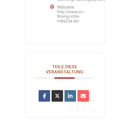
Webseite
http://www.xn--
flming-mhle-
m8a23a.de/
TEILE DIESE
VERANSTALTUNG